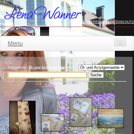
KONTAKT
|
IMPRESSUM
|
DATENSCHUTZ
Menu
STARTSEITE
WERKE
Fotogalerie :
Öl- und Acrylgemaelde
FILZMODE
Aktuell
KONTAKT
058 Zeitlos,
050,
Serie.
059 Zu der