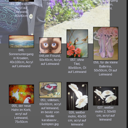
Sonnenuntergang
Erinnerungen
Serie
061, Admiralfalter,
in Kroatien,
sind zeitlos!
Acryl auf
Fragment.
Acryl auf
Leinwand,
Leinwand und
60x40cm
Zeitung.
049,
Sonnenuntergang
048,ein Freund,
in Kroatien,
50x40cm, Acryl
057, ohne
40x100cm, Acryl
056, für die kleine
auf Leinwand
Titel,
auf Leinwand
Ballerina,
80x60cm, Öl
50x50cm, Öl auf
auf Leinwand
Leinwand
051, stilleben,
60x60cm, acryl
055, der neue
027, weißer
auf leinwand,
Hahn im Korb,
mohn 2, 50x60
im besitz von
026, weißer
acryl auf
cm, acryl auf
familie
mohn, 40x50
Leinwand,
leinwand
karabasov ,
cm, acryl auf
75x50cm
kempten.jpg
leinwand