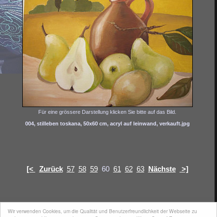
Für eine grössere Darstellung klicken Sie bitte auf das Bild.
004, stilleben toskana, 50x60 cm, acryl auf leinwand, verkauft.jpg
[<
Zurück
57
58
59
60
61
62
63
Nächste
>]
Wir verwenden Cookies, um die Qualität und Benutzerfreundlichkeit der Webseite zu