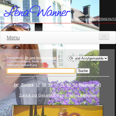
KONTAKT
|
IMPRESSUM
|
DATENSCHUTZ
Menu
STARTSEITE
WERKE
Fotogalerie :
Öl- und Acrylgemaelde
/ 004,
stilleben toskana, 50x60 cm, acryl auf
leinwand, verkauft.jpg
FILZMODE
Aktuell
KONTAKT
[<
Zurück
57
58
59
60
61
62
63
Nächste
>]
Zurück zur Gesamtübersicht dieser Kategorie