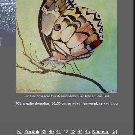
Für eine grössere Darstellung klicken Sie bitte auf das Bild.
038, papilio demolius, 30x30 cm, acryl auf leinwand, verkauft.jpg
[<
Zurück
39
40
41
42
43
44
45
Nächste
>]