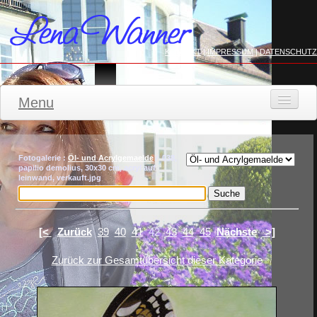
KONTAKT
|
IMPRESSUM
|
DATENSCHUTZ
Menu
STARTSEITE
WERKE
Fotogalerie :
Öl- und Acrylgemaelde
/ 038,
papilio demolius, 30x30 cm, acryl auf
leinwand, verkauft.jpg
FILZMODE
Aktuell
KONTAKT
[<
Zurück
39
40
41
42
43
44
45
Nächste
>]
Zurück zur Gesamtübersicht dieser Kategorie