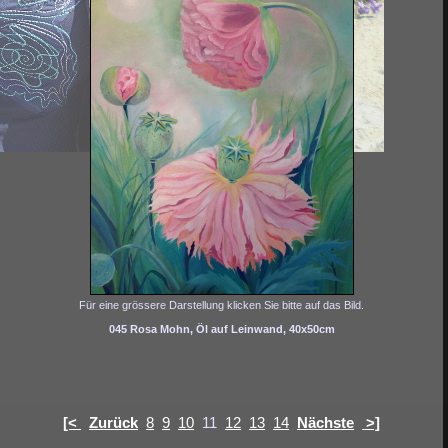
Für eine grössere Darstellung klicken Sie bitte auf das Bild.
045 Rosa Mohn, Öl auf Leinwand, 40x50cm
[<
Zurück
8
9
10
11
12
13
14
Nächste
>]