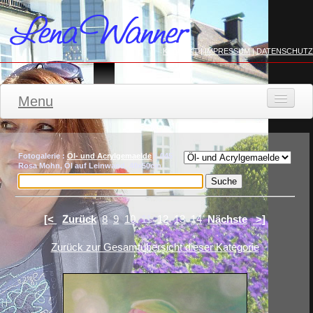
KONTAKT
|
IMPRESSUM
|
DATENSCHUTZ
Menu
STARTSEITE
WERKE
Fotogalerie :
Öl- und Acrylgemaelde
/ 045
Rosa Mohn, Öl auf Leinwand, 40x50cm
FILZMODE
Aktuell
[<
Zurück
8
9
10
11
12
13
14
Nächste
>]
KONTAKT
Zurück zur Gesamtübersicht dieser Kategorie